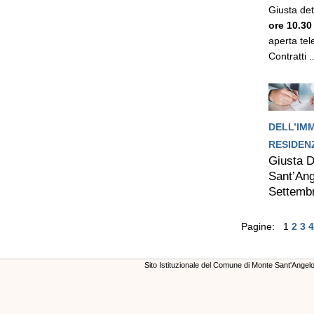
Giusta de
ore 10.30
aperta tel
Contratti ..
DELL’IM
RESIDEN
Giusta D
Sant’An
Settembr
Pagine: 1
2
3
4
Sito Istituzionale del Comune di Monte Sant'Ange