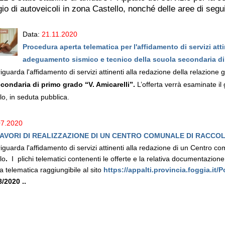
o di autoveicoli in zona Castello, nonché delle aree di seguit
Data:
21.11.2020
Procedura aperta telematica per l'affidamento di servizi att
adeguamento sismico e tecnico della scuola secondaria di 
riguarda l'affidamento di servizi attinenti alla redazione della relazione
condaria di primo grado “V. Amicarelli”.
L’offerta verrà esaminate il
o, in seduta pubblica.
07.2020
AVORI DI REALIZZAZIONE DI UN CENTRO COMUNALE DI RACCOLTA
riguarda l'affidamento di servizi attinenti alla redazione di un Centro co
lo
.
I plichi telematici contenenti le offerte e la relativa documentazion
a telematica raggiungibile al sito
https://appalti.provincia.foggia.it/P
8/2020 ..