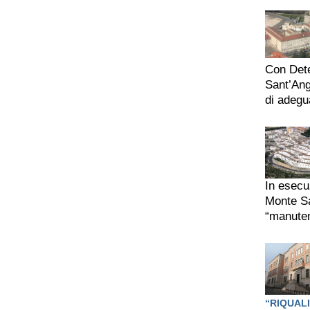
Con Dete
Sant’Ange
di adegu
In esecu
Monte S
“manuten
“RIQUALI