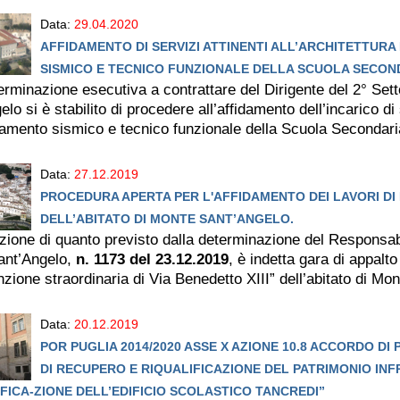
Data:
29.04.2020
AFFIDAMENTO DI SERVIZI ATTINENTI ALL’ARCHITETTURA
SISMICO E TECNICO FUNZIONALE DELLA SCUOLA SECOND
rminazione esecutiva a contrattare del Dirigente del 2° Set
lo si è stabilito di procedere all’affidamento dell’incarico di s
amento sismico e tecnico funzionale della Scuola Secondaria 
Data:
27.12.2019
PROCEDURA APERTA PER L'AFFIDAMENTO DEI LAVORI DI 
DELL’ABITATO DI MONTE SANT’ANGELO.
zione di quanto previsto dalla determinazione del Responsabi
ant’Angelo,
n. 1173 del 23.12.2019
, è indetta gara di appalt
zione straordinaria di Via Benedetto XIII” dell’abitato di Mon
Data:
20.12.2019
POR PUGLIA 2014/2020 ASSE X AZIONE 10.8 ACCORDO 
DI RECUPERO E RIQUALIFICAZIONE DEL PATRIMONIO INF
FICA-ZIONE DELL’EDIFICIO SCOLASTICO TANCREDI”