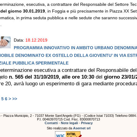
terminazione, esecutiva, a contrattare del Responsabile del Settore T
 del giorno 30.01.2019
, in Foggia e più precisamente in Piazza XX S
ematica, in prima seduta pubblica e nelle sedute che saranno successi
.
Data:
18.12.2019
PROGRAMMA INNOVATIVO IN AMBITO URBANO DENOMINATO
MOBILE DENOMINATO EX OSTELLO DELLA GIOVENTU’ IN VIA ESTR
ZIALE PUBBLICA SPERIMENTALE
eterminazione esecutiva a contrattare del Responsabiile del
gelo
n. 565 del 31/10/2019, alle ore 10:30
del
giorno 23/01/
e 20, avrà luogo un esperimento di gara mediante procedura 
5
6
>
>>
lo - Piazza Municipio, 2 - 71037 Monte Sant'Angelo (FG) - (Codice Istat 71033) Telefono 088
P.I. 00463970715 Cod. Fisc. 83000870713
Contatti
-
Note legali
-
Privacy
Sito realizzato da
Asernet srl