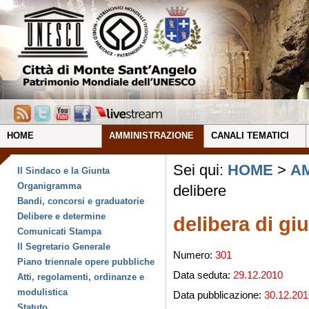
HOME
AMMINISTRAZIONE
CANALI TEMATICI
Sei qui:
HOME
>
A
Il Sindaco e la Giunta
Organigramma
delibere
Bandi, concorsi e graduatorie
Delibere e determine
delibera di gi
Comunicati Stampa
Il Segretario Generale
Numero:
301
Piano triennale opere pubbliche
Data seduta:
29.12.2010
Atti, regolamenti, ordinanze e
modulistica
Data pubblicazione:
30.12.201
Statuto